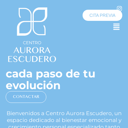
Ir
al
CITA PREVIA
contenido
Menú
Logopedia y Psicología en Los Alcázares
Acompañándote en
cada paso de tu
evolución
CONTACTAR
Bienvenidos a Centro Aurora Escudero, un
espacio dedicado al bienestar emocional y
crecimiento personal especializado tanto