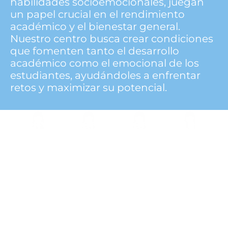
habilidades socioemocionales, juegan
un papel crucial en el rendimiento
académico y el bienestar general.
Nuestro centro busca crear condiciones
que fomenten tanto el desarrollo
académico como el emocional de los
estudiantes, ayudándoles a enfrentar
retos y maximizar su potencial.
Auror
Marin
María
Laura
a
a
Pérez
C.
PSIC
Escud
Yeves
Jimén
ÓLO
LOG
ero
ez
GA
OPE
DIRE
TERA
DA
CCIÓ
PIA
N
OCU
PACI