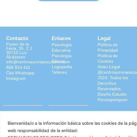
Contacto
Enlaces
Legal
Paseo de la
Psicología
Política de
Feria, 35, 2 J -
Educativa
Privacidad
30710 Los
Psicología
Política de
Alcázares
Clínica
Cookies
info@centroauroraescudero.com
Logopedia
Aviso Legal
868 814 411
Talleres
@centroauroraescu
Cita Whatsapp
2024. Todos los
Instagram
Derechos
Reservados
Diseño Estudio
Porompompom
Bienvenida/o a la información básica sobre las cookies de la pág
web responsabilidad de la entidad: